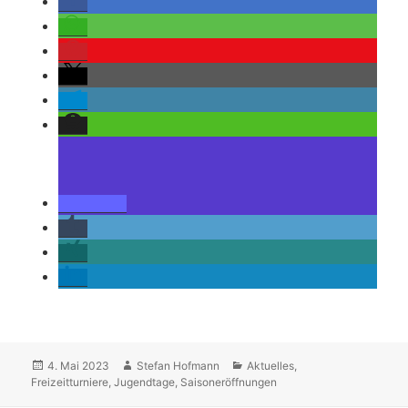
Veröffentlicht
Autor
Kategorien
4. Mai 2023
Stefan Hofmann
Aktuelles
,
am
Freizeitturniere
,
Jugendtage
,
Saisoneröffnungen