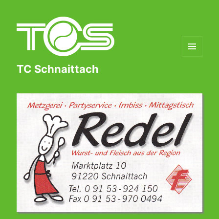
MENÜ
TC Schnaittach
UND
WIDGETS