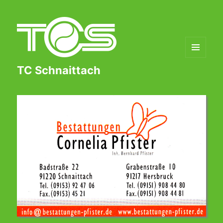
MENÜ
TC Schnaittach
UND
WIDGETS