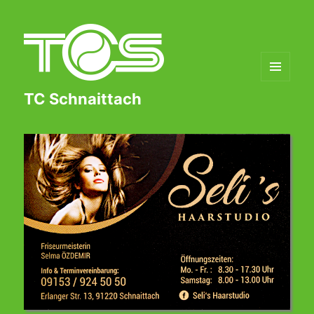
MENÜ
TC Schnaittach
UND
WIDGETS