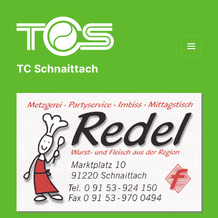
MENÜ
TC Schnaittach
UND
WIDGETS