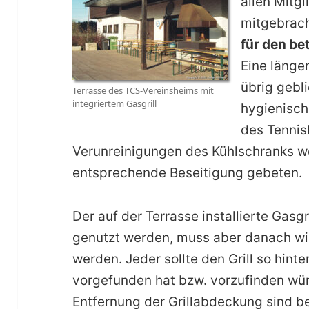
allen Mitg
mitgebrac
für den be
Eine länger
übrig gebl
Terrasse des TCS-Vereinsheims mit
integriertem Gasgrill
hygienisch
des Tennis
Verunreinigungen des Kühlschranks w
entsprechende Beseitigung gebeten.
Der auf der Terrasse installierte Gasgr
genutzt werden, muss aber danach wie
werden. Jeder sollte den Grill so hinte
vorgefunden hat bzw. vorzufinden wün
Entfernung der Grillabdeckung sind b