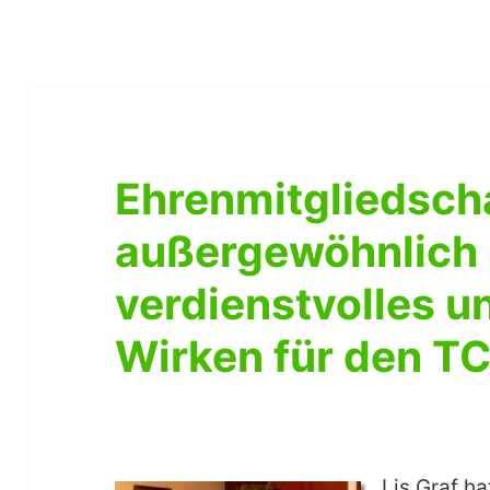
Ehrenmitgliedscha
außergewöhnlich
verdienstvolles u
Wirken für den TC
Lis Graf h