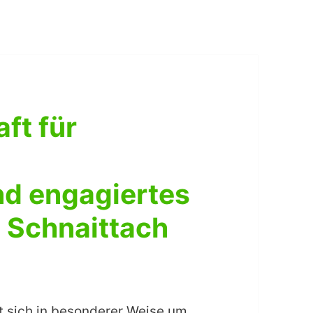
ft für
nd engagiertes
 Schnaittach
at sich in besonderer Weise um