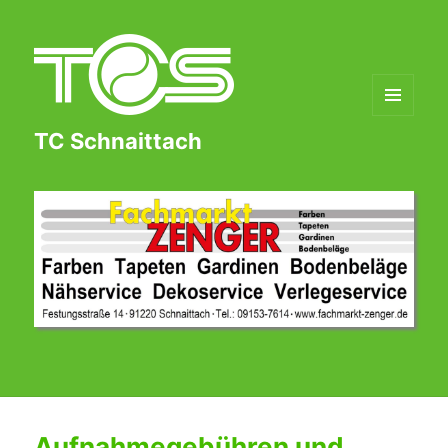
MENÜ
TC Schnaittach
UND
WIDGETS
Aufnahmegebühren und