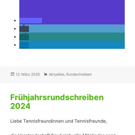
Veröffentlicht
Kategorien
12. März 2025
Aktuelles
,
Rundschreiben
am
Frühjahrsrundschreiben
2024
Liebe Tennisfreundinnen und Tennisfreunde,