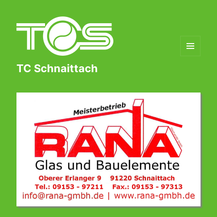
MENÜ
TC Schnaittach
UND
WIDGETS