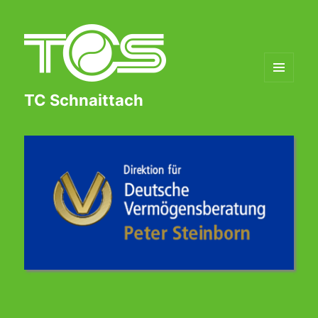
MENÜ
TC Schnaittach
UND
WIDGETS