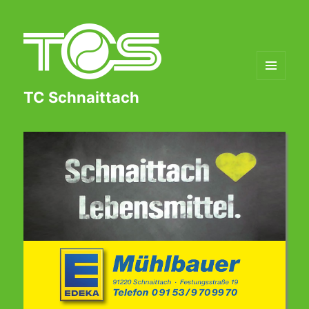
MENÜ
TC Schnaittach
UND
WIDGETS