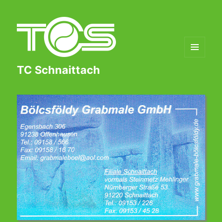
MENÜ
TC Schnaittach
UND
WIDGETS