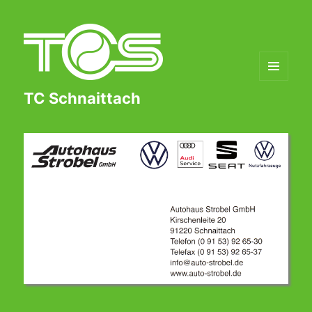
MENÜ
TC Schnaittach
UND
WIDGETS