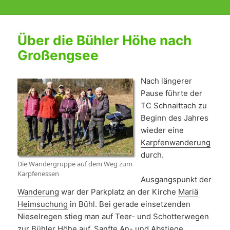
Über die Bühler Höhe nach
Großengsee
Nach längerer
Pause führte der
TC Schnaittach zu
Beginn des Jahres
wieder eine
Karpfenwanderung
durch.
Die Wandergruppe auf dem Weg zum
Karpfenessen
Ausgangspunkt der
Wanderung
war der Parkplatz an der Kirche
Mariä
Heimsuchung
in Bühl. Bei gerade einsetzenden
Nieselregen stieg man auf Teer- und Schotterwegen
zur Bühler Höhe auf. Sanfte An- und Abstiege