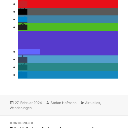
Veröffentlicht
Autor
Kategorien
27. Februar 2024
Stefan Hofmann
Aktuelles
,
am
Wanderungen
Beitragsnavigation
VORHERIGER