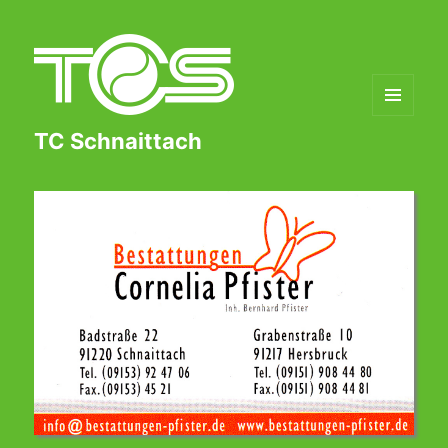
MENÜ
TC Schnaittach
UND
WIDGETS