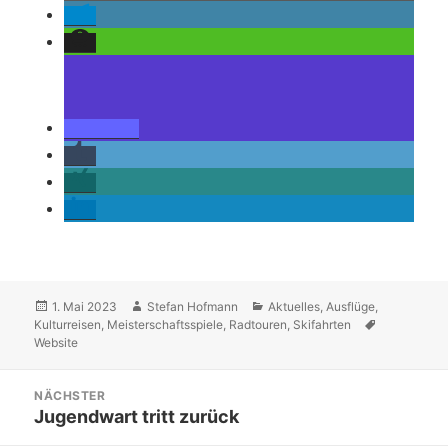
Veröffentlicht
Autor
Kategorien
1. Mai 2023
Stefan Hofmann
Aktuelles
,
Ausflüge
,
am
Schlagwört
Kulturreisen
,
Meisterschaftsspiele
,
Radtouren
,
Skifahrten
Website
Beitragsnavigation
NÄCHSTER
Nächster
Jugendwart tritt zurück
Beitrag: