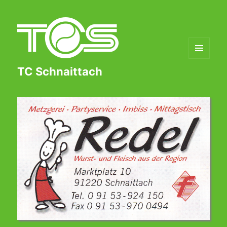
MENÜ
TC Schnaittach
UND
WIDGETS