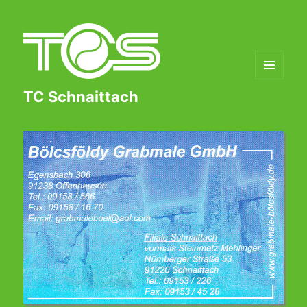
MENÜ
TC Schnaittach
UND
WIDGETS