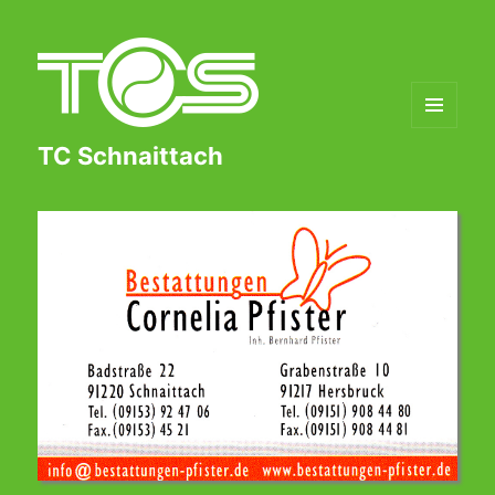
MENÜ
TC Schnaittach
UND
WIDGETS