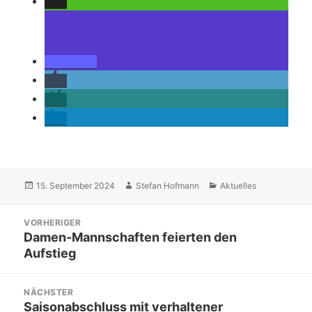
Veröffentlicht
Autor
Kategorien
15. September 2024
Stefan Hofmann
Aktuelles
am
Beitragsnavigation
VORHERIGER
Vorheriger
Damen-Mannschaften feierten den
Aufstieg
Beitrag:
NÄCHSTER
Nächster
Saisonabschluss mit verhaltener