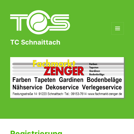
MENÜ
TC Schnaittach
UND
WIDGETS
Registrierung