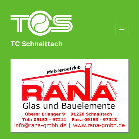
MENÜ
TC Schnaittach
UND
WIDGETS